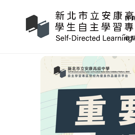
::: 頂部導覽
::: 主選單
::: 主要內容
::: 左側欄
::: 右側欄
:::
首
必