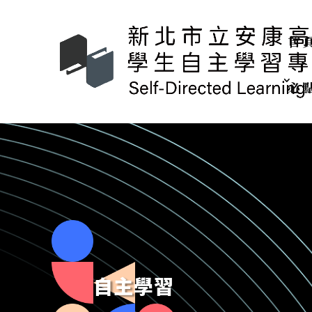
::: 頂部導覽
::: 主選單
::: 主要內容
::: 左側欄
::: 右側欄
:::
首
必
自主學習