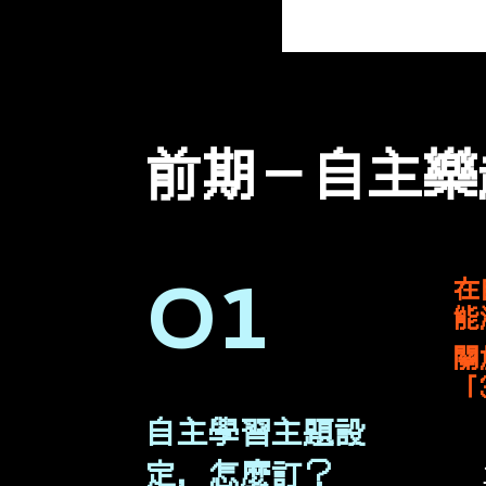
前期－自主樂
在
01
能
關
「
自主學習主題設
定，怎麼訂？