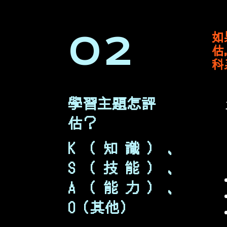
如
02
估
科
學習主題怎評
估？
K（知識）、
S（技能）、
A（能力）、
O（其他）