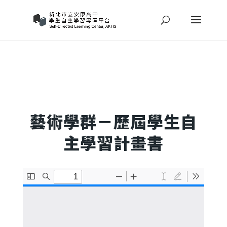
::: 頂部導覽
::: 主選單
::: 主要內容
::: 左側欄
::: 右側欄
::: 頁
尾區域
藝術學群－歷屆學生自
主學習計畫書